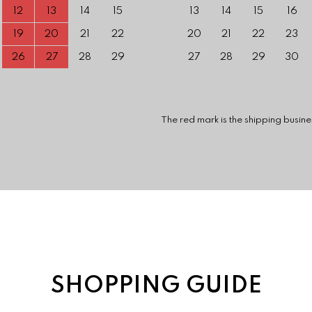
12
13
14
15
13
14
15
16
19
20
21
22
20
21
22
23
26
27
28
29
27
28
29
30
 mark is the shipping business is c
SHOPPING GUIDE