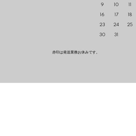
9
10
11
16
17
18
23
24
25
30
31
赤印は発送業務お休みです。 The red