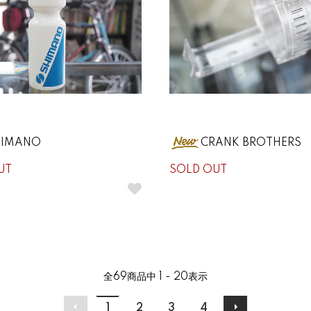
HIMANO
CRANK BROTHERS
UT
SOLD OUT
全
69
商品中
1 - 20
表示
1
2
3
4