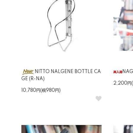
NITTO NALGENE BOTTLE CA
NA
GE (R-NA)
2,200円
10,780円(税980円)