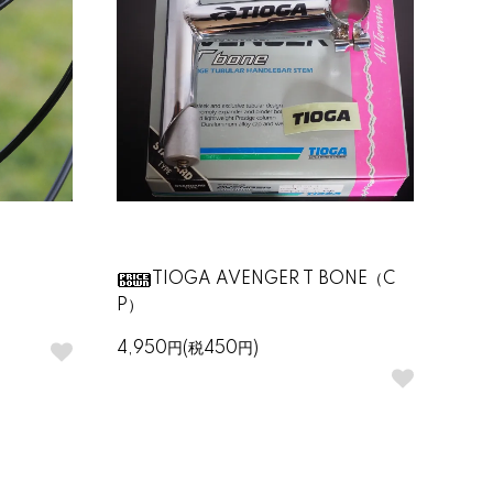
TIOGA AVENGER T BONE（C
P）
4,950円(税450円)