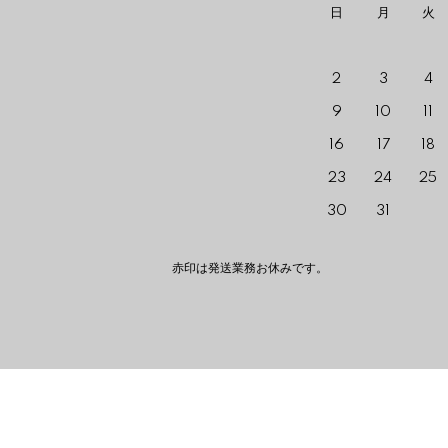
日
月
火
2
3
4
9
10
11
16
17
18
23
24
25
30
31
赤印は発送業務お休みです。 The red