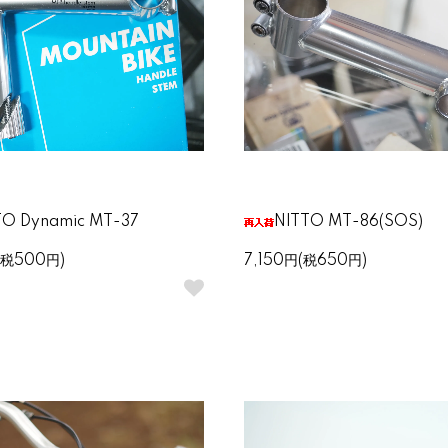
TO Dynamic MT-37
NITTO MT-86(SOS)
(税500円)
7,150円(税650円)