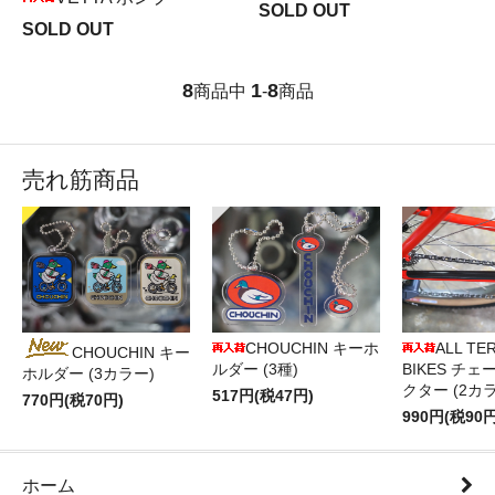
SOLD OUT
SOLD OUT
8
1
8
商品中
-
商品
売れ筋商品
CHOUCHIN キーホ
ALL TE
CHOUCHIN キー
ルダー (3種)
BIKES チ
ホルダー (3カラー)
クター (2カ
517円(税47円)
770円(税70円)
990円(税90円
ホーム