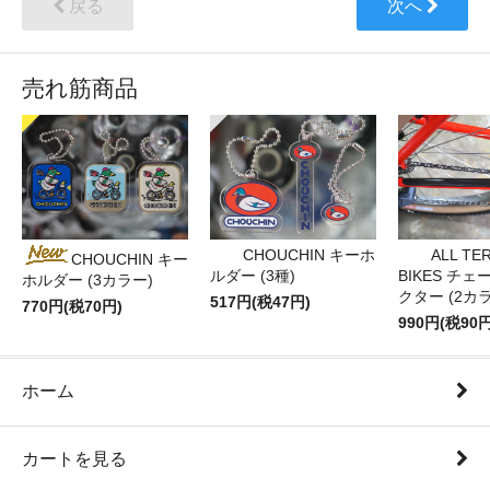
戻る
次へ
売れ筋商品
CHOUCHIN キーホ
ALL TE
CHOUCHIN キー
ルダー (3種)
BIKES チ
ホルダー (3カラー)
クター (2カ
517円(税47円)
770円(税70円)
990円(税90円
ホーム
カートを見る