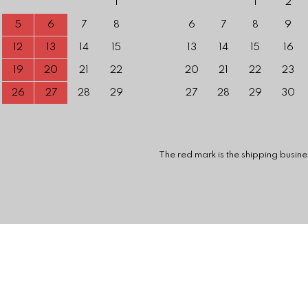
1
1
2
5
6
7
8
6
7
8
9
12
13
14
15
13
14
15
16
19
20
21
22
20
21
22
23
26
27
28
29
27
28
29
30
 mark is the shipping business is c