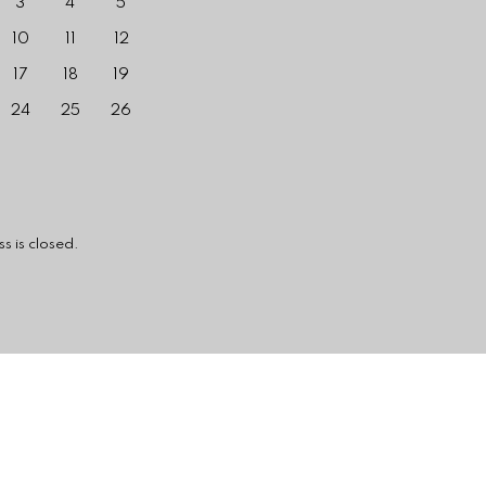
3
4
5
10
11
12
17
18
19
24
25
26
losed.