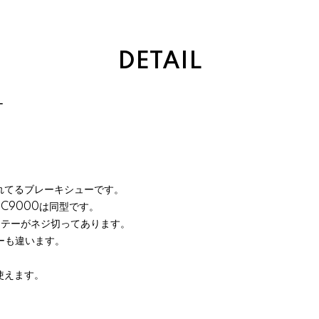
DETAIL
ー
れてるブレーキシューです。
,XC9000は同型です。
のステーがネジ切ってあります。
ーも違います。
使えます。