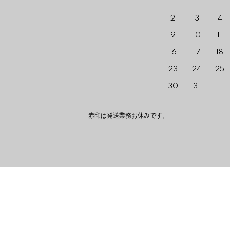
2
3
4
9
10
11
16
17
18
23
24
25
30
31
赤印は発送業務お休みです。 The red