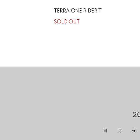
TERRA ONE RIDER T1
SOLD OUT
2
日
月
火