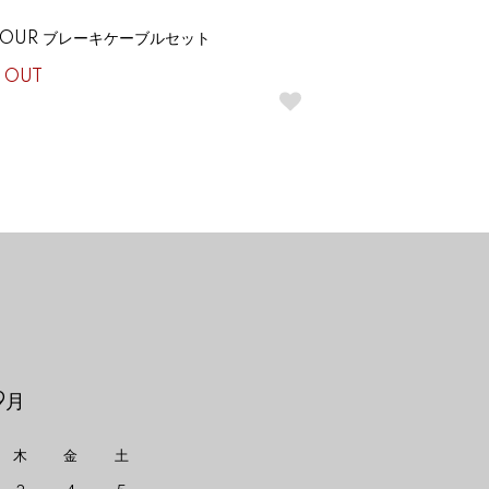
TOUR ブレーキケーブルセット
 OUT
9月
木
金
土