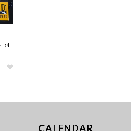
 （4
CALENDAR