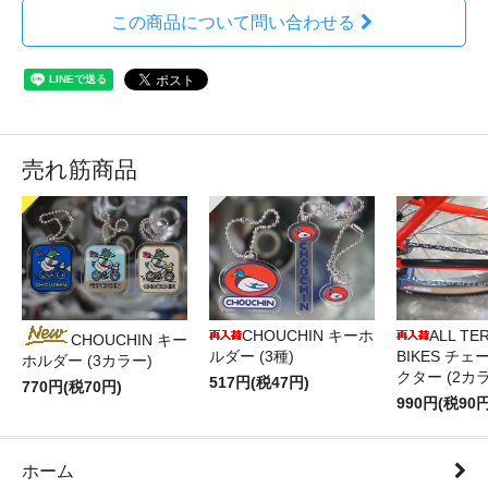
この商品について問い合わせる
売れ筋商品
CHOUCHIN キーホ
ALL TE
CHOUCHIN キー
ルダー (3種)
BIKES チ
ホルダー (3カラー)
クター (2カ
517円(税47円)
770円(税70円)
990円(税90円
ホーム