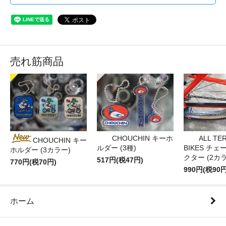
売れ筋商品
CHOUCHIN キーホ
ALL TE
CHOUCHIN キー
ルダー (3種)
BIKES チ
ホルダー (3カラー)
クター (2カ
517円(税47円)
770円(税70円)
990円(税90円
ホーム