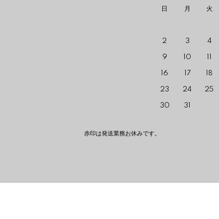
日
月
火
2
3
4
9
10
11
16
17
18
23
24
25
30
31
赤印は発送業務お休みです。 The red