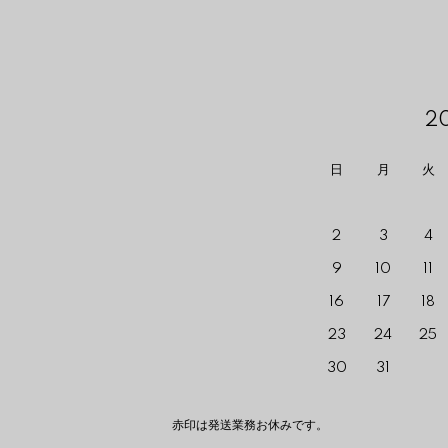
2
日
月
火
2
3
4
9
10
11
16
17
18
23
24
25
30
31
赤印は発送業務お休みです。 The red