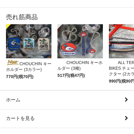
売れ筋商品
CHOUCHIN キーホ
ALL TE
CHOUCHIN キー
ルダー (3種)
BIKES チ
ホルダー (3カラー)
クター (2カ
517円(税47円)
770円(税70円)
990円(税90円
ホーム
カートを見る