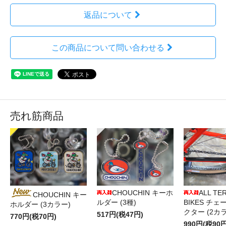
返品について
この商品について問い合わせる
売れ筋商品
CHOUCHIN キーホ
ALL TE
CHOUCHIN キー
ルダー (3種)
BIKES チ
ホルダー (3カラー)
クター (2カ
517円(税47円)
770円(税70円)
990円(税90円