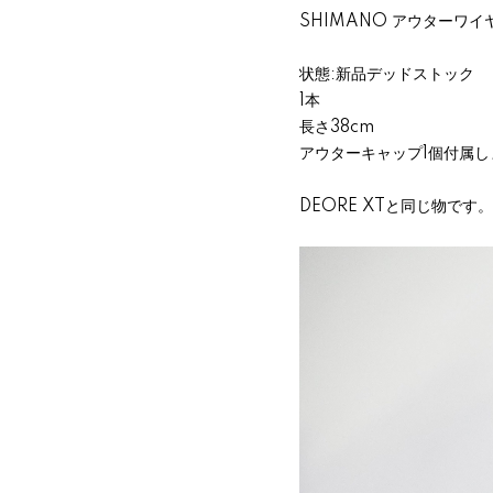
SHIMANO アウターワイ
状態:新品デッドストック
1本
長さ38cm
アウターキャップ1個付属し
DEORE XTと同じ物です。