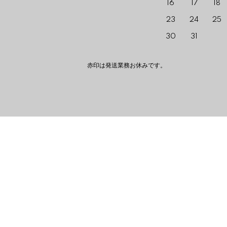
16
17
18
23
24
25
30
31
赤印は発送業務お休みです。 The red