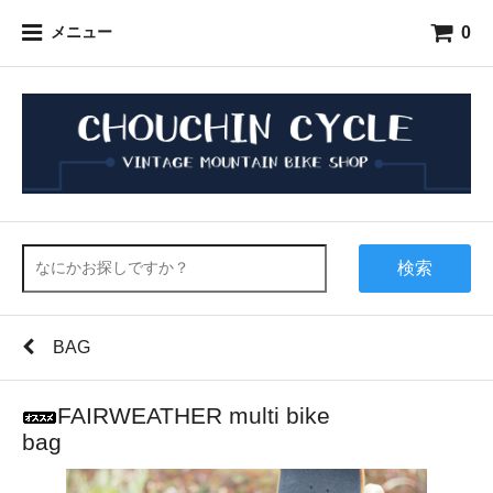
0
メニュー
検索
BAG
FAIRWEATHER multi bike
ba