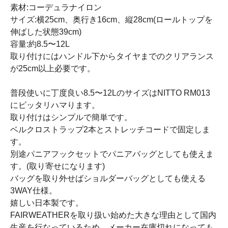
素材:コーデュラナイロン
サイズ:横25cm、奥行き16cm、縦28cm(ロールトップを
伸ばした状態39cm)
容量:約8.5〜12L
取り付けにはハンドル下からタイヤまでのクリアランス
が25cm以上必要です。
普段使いに丁度良い8.5〜12LのサイズはNITTO RM013
にピッタリハマります。
取り付けはシンプルで簡単です。
ベルクロストラップ2本とストレッチコードで固定しま
す。
別途パニアフックセットでパニアバッグとしても使えま
す。(取り寄せになります)
バッグを取り外せばショルダーバッグとしても使える
3WAY仕様。
嬉しい日本製です。
FAIRWEATHERを取り扱い始めた大きな理由として国内
生産を行なっているため、メーカー在庫切れになっても