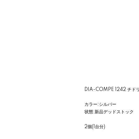
DIA-COMPE 1242 チド
カラー:シルバー
状態:新品デッドストック
2個(1台分)