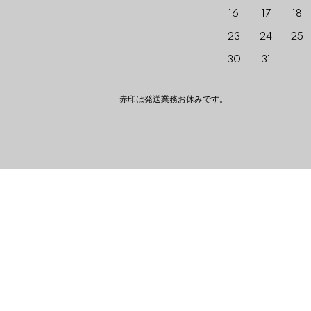
16
17
18
23
24
25
30
31
赤印は発送業務お休みです。 The red